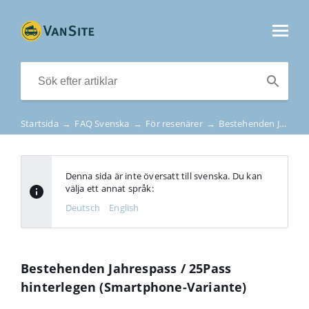
Startsida
→
FAQ Svenska
→
För resenärer
→
Bestehenden Jahrespass / 25Pass hinterlegen (Smartphone-Variante)
Denna sida är inte översatt till svenska. Du kan
välja ett annat språk:
Deutsch
English
Bestehenden Jahrespass / 25Pass
hinterlegen (Smartphone-Variante)